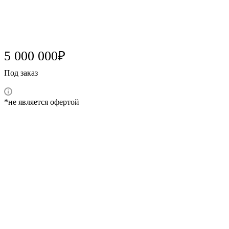
5 000 000₽
Под заказ
*не является офертой
Характеристики
Марка
Mini
Модель
Clubman
Год выпуска
2020
Цвет кузова
blue
Тип кузова
Универсал 5 дв. JCW
Тип двигателя
petrol
Рабочий объём
1998
Мощность, л.с.
306